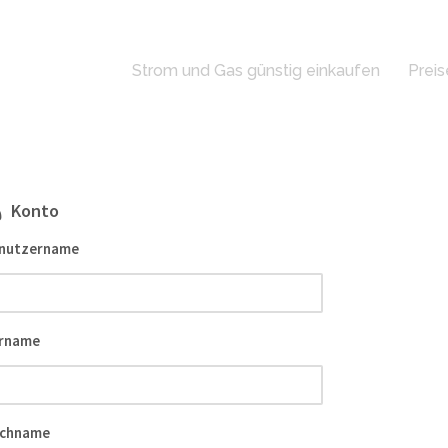
Strom und Gas günstig einkaufen
Preis
Konto
nutzername
rname
chname